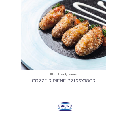
,
Ittici
Ready Meals
COZZE RIPIENE PZ166X18GR