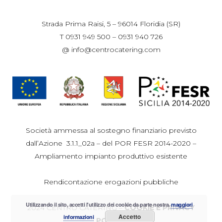
Strada Prima Raisi, 5 – 96014 Floridia (SR)
T 0931 949 500 – 0931 940 726
@ info@centrocatering.com
Società ammessa al sostegno finanziario previsto
dall’Azione 3.1.1_02a – del POR FESR 2014-2020 –
Ampliamento impianto produttivo esistente
Rendicontazione erogazioni pubbliche
Utilizzando il sito, accetti l'utilizzo dei cookie da parte nostra.
maggiori
2024 CENTRO CATERING –
COOKIE E PRIVACY
Accetto
informazioni
POLICY